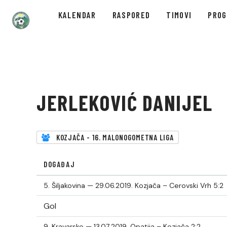
KALENDAR
RASPORED
TIMOVI
PRO
JERLEKOVIĆ DANIJEL
KOZJAČA - 16. MALONOGOMETNA LIGA
DOGAĐAJ
5. Šiljakovina — 29.06.2019.
Kozjača – Cerovski Vrh 5:2
Gol
9. Kravarsko — 13.07.2019.
Opatija – Kozjača 2:2