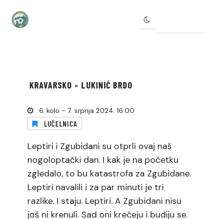
IZBORNIK
KRAVARSKO – LUKINIĆ BRDO
6. kolo - 7. srpnja 2024. 16:00
LUČELNICA
Leptiri i Zgubidani su otprli ovaj naš
nogoloptački dan. I kak je na početku
zgledalo, to bu katastrofa za Zgubidane.
Leptiri navalili i za par minuti je tri
razlike. I staju. Leptiri. A Zgubidani nisu
još ni krenuli. Sad oni krečeju i budiju se.