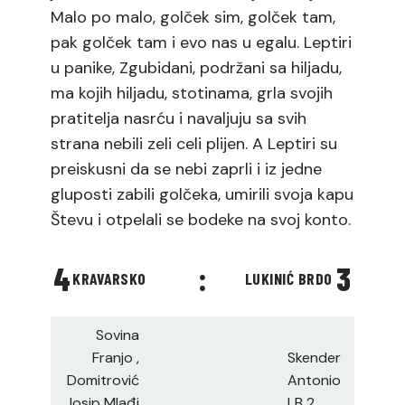
Malo po malo, golček sim, golček tam,
pak golček tam i evo nas u egalu. Leptiri
u panike, Zgubidani, podržani sa hiljadu,
ma kojih hiljadu, stotinama, grla svojih
pratitelja nasrću i navaljuju sa svih
strana nebili zeli celi plijen. A Leptiri su
preiskusni da se nebi zaprli i iz jedne
gluposti zabili golčeka, umirili svoja kapu
Števu i otpelali se bodeke na svoj konto.
4
:
3
KRAVARSKO
LUKINIĆ BRDO
Sovina
Franjo ,
Skender
Domitrović
Antonio
Josip Mlađi
LB 2,