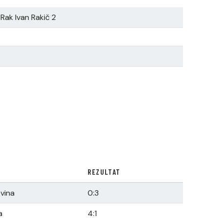
 Rak Ivan Rakič 2
REZULTAT
ovina
0:3
a
4:1