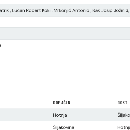
trik , Lučan Robert Koki , Mrkonjić Antonio , Rak Josip Jožin 3,
d.
DOMAĆIN
GOST
Hotnja
Šiljak
Šiljakovina
Hotnj