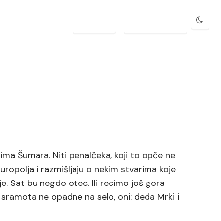
PRIJAVA
REGISTRACIJA
jima Šumara. Niti penalčeka, koji to opče ne
Turopolja i razmišljaju o nekim stvarima koje
 je. Sat bu negdo otec. Ili recimo još gora
a sramota ne opadne na selo, oni: deda Mrki i