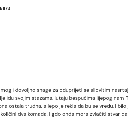
GNOZA
smogli dovoljno snage za oduprijeti se silovitim nasrta
i dalje idu svojim stazama, lutaju bespućima lijepog nam 
ona ostala trudna, a lepo je rekla da bu se vredu. I bilo
u količini dva komada. I gdo onda mora zvlačiti stvar d