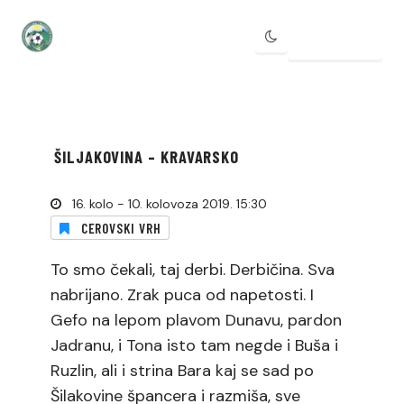
IZBORNIK
ŠILJAKOVINA – KRAVARSKO
16. kolo - 10. kolovoza 2019. 15:30
CEROVSKI VRH
To smo čekali, taj derbi. Derbičina. Sva
nabrijano. Zrak puca od napetosti. I
Gefo na lepom plavom Dunavu, pardon
Jadranu, i Tona isto tam negde i Buša i
Ruzlin, ali i strina Bara kaj se sad po
Šilakovine špancera i razmiša, sve