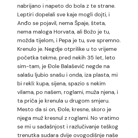
nabrijano i napeto do bola z te strane.
Leptiri dopelali sve kaje mogli dojti, i
Anđo se pojavil, nema Špaje, šteta,
nema maloga Horvata, ali Božo je tu,
možda tijelom, i Pepa je tu, sve spremno.
Krenulo je. Negdje otprilike u to vrijeme
početka tekme, pred nekih 35 let, leto
sim-tam, je Đole Balašević negde na
salašu ljubio snašu i onda, iza plasta, mi
bi rekli: kupa, sijena, spazio s nekim
vilama, po našem, roglami, muža njena, i
ta priča je krenula u drugom smjeru.
Mesto da si on, Đole, kresne, skoro je
njega muž kresnul z roglami. No vratimo
se mi u sadašnjost i razlučivanje teškog
trenutka sudara dvije ovogodišnje naše